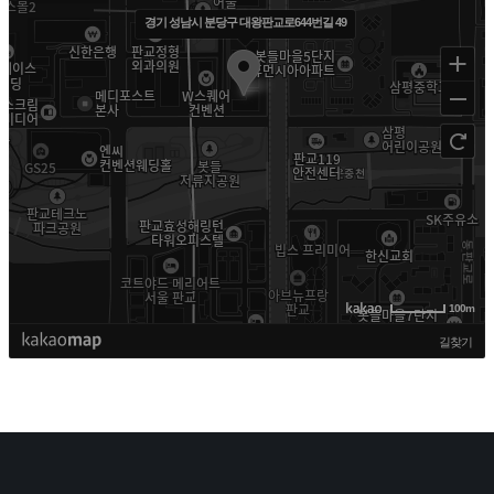
경기 성남시 분당구 대왕판교로644번길 49
100m
길찾기